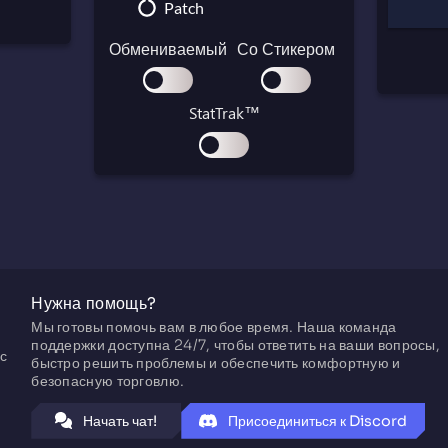
Paracord Knife
Patch
Shadow Daggers
Обмениваемый
Со Стикером
Skeleton Knife
Stiletto Knife
StatTrak™
Survival Knife
Kukri Knife
Нужна помощь?
Мы готовы помочь вам в любое время. Наша команда
поддержки доступна 24/7, чтобы ответить на ваши вопросы,
с
быстро решить проблемы и обеспечить комфортную и
безопасную торговлю.
Начать чат!
Присоединиться к Discord