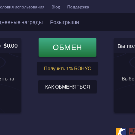
словия использования
Blog
Поддержка
дневные награды
Розыгрыши
Вы по
$0.00
ОБМЕН
в
$0.00
Баланс после обмена
Получить 1% БОНУС
ять на
Выбер
КАК ОБМЕНЯТЬСЯ