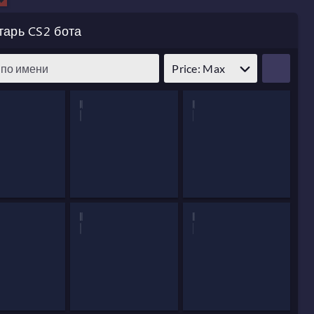
тарь CS2 бота
Price: Max