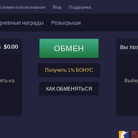
словия использования
Blog
Поддержка
дневные награды
Розыгрыши
Вы по
$0.00
ОБМЕН
в
$0.00
Баланс после обмена
Получить 1% БОНУС
ять на
Выбер
КАК ОБМЕНЯТЬСЯ