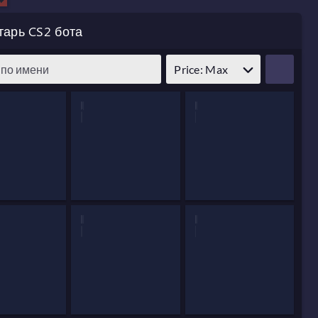
тарь CS2 бота
Price: Max