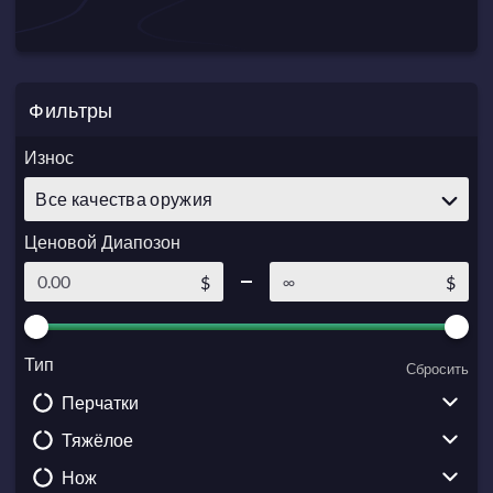
Фильтры
Износ
Все качества оружия
Ценовой Диапозон
$
$
Тип
Сбросить
Перчатки
Тяжёлое
Driver Gloves
Нож
Broken Fang Gloves
Sawed-Off