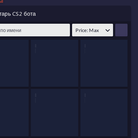
тарь CS2 бота
Price: Max