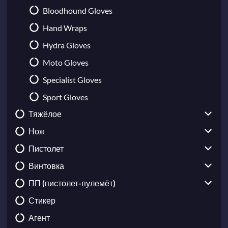
Bloodhound Gloves
Hand Wraps
Hydra Gloves
Moto Gloves
Specialist Gloves
Sport Gloves
Тяжёлое
Нож
Sawed-Off
Пистолет
M249
Karambit
Винтовка
MAG-7
Bayonet
CZ75-Auto
ПП (пистолет-пулемёт)
Negev
Bowie Knife
USP-S
Galil AR
Стикер
Nova
Butterfly Knife
Desert Eagle
AUG
UMP-45
Агент
XM1014
Classic Knife
Dual Berettas
AWP
MAC-10