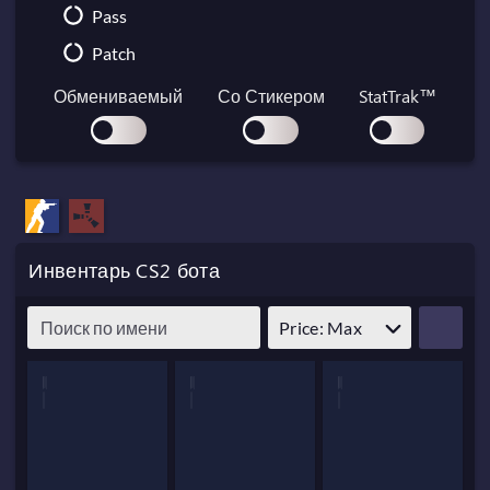
Nomad Knife
Pass
Paracord Knife
Patch
Shadow Daggers
Обмениваемый
Со Стикером
StatTrak™
Skeleton Knife
Stiletto Knife
Survival Knife
Kukri Knife
Инвентарь CS2 бота
Price: Max