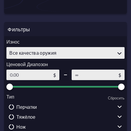
Фильтры
Износ
Все качества оружия
Ценовой Диапозон
$
$
Тип
Сбросить
Перчатки
Тяжёлое
Driver Gloves
Нож
Broken Fang Gloves
Sawed-Off