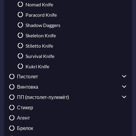
Nomad Knife
Paracord Knife
Shadow Daggers
Skeleton Knife
Stiletto Knife
Survival Knife
Kukri Knife
Пистолет
Винтовка
CZ75-Auto
ПП (пистолет-пулемёт)
USP-S
Galil AR
Стикер
Desert Eagle
AUG
UMP-45
Агент
Dual Berettas
AWP
MAC-10
Брелок
Five-SeveN
FAMAS
MP5-SD