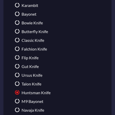
Bloodhound Gloves
M249
Karambit
Hand Wraps
MAG-7
Bayonet
Hydra Gloves
Negev
Bowie Knife
Moto Gloves
Nova
Butterfly Knife
Specialist Gloves
XM1014
Classic Knife
Sport Gloves
Falchion Knife
Flip Knife
Gut Knife
Ursus Knife
Talon Knife
Huntsman Knife
M9 Bayonet
Navaja Knife