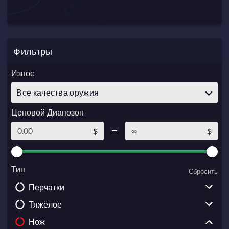
Фильтры
Износ
Все качества оружия
Ценовой Диапозон
$
$
Тип
Сбросить
Перчатки
Тяжёлое
Driver Gloves
Нож
Broken Fang Gloves
Sawed-Off