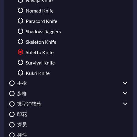
Navaja Knife
Nomad Knife
Paracord Knife
Shadow Daggers
Skeleton Knife
Stiletto Knife
Survival Knife
Kukri Knife
手枪
步枪
CZ75-Auto
微型冲锋枪
USP-S
Galil AR
印花
Desert Eagle
AUG
UMP-45
探员
Dual Berettas
AWP
MAC-10
挂件
Five-SeveN
FAMAS
MP5-SD