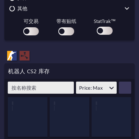
其他
Glock-18
G3SG1
MP7
P2000
SG 553
MP9
Collectible
可交易
带有贴纸
StatTrak™
P250
M4A1-S
P90
Container
R8 Revolver
M4A4
PP-Bizon
Gift
Tec-9
SCAR-20
Graffiti
Zeus x27
AK-47
Key
机器人 CS2 库存
SSG 08
Music Kit
Pass
Price: Max
Patch