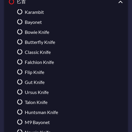
匕首
Broken Fang Gloves
Sawed-Off
Bloodhound Gloves
M249
Karambit
Hand Wraps
MAG-7
Bayonet
Hydra Gloves
Negev
Bowie Knife
Moto Gloves
Nova
Butterfly Knife
Specialist Gloves
XM1014
Classic Knife
Sport Gloves
Falchion Knife
Flip Knife
Gut Knife
Ursus Knife
Talon Knife
Huntsman Knife
M9 Bayonet