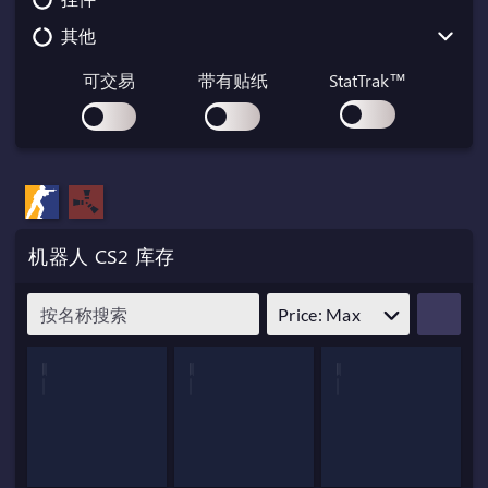
Navaja Knife
SSG 08
其他
Nomad Knife
Paracord Knife
Collectible
可交易
带有贴纸
StatTrak™
Shadow Daggers
Container
Skeleton Knife
Gift
Stiletto Knife
Graffiti
Survival Knife
Key
机器人 CS2 库存
Kukri Knife
Music Kit
Pass
Price: Max
Patch