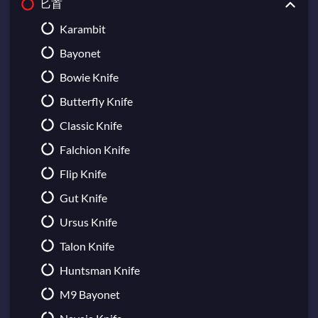
匕首
Broken Fang Gloves
Sawed-Off
Bloodhound Gloves
M249
Karambit
Hand Wraps
MAG-7
Bayonet
Hydra Gloves
Negev
Bowie Knife
Moto Gloves
Nova
Butterfly Knife
Specialist Gloves
XM1014
Classic Knife
Sport Gloves
Falchion Knife
Flip Knife
Gut Knife
Ursus Knife
Talon Knife
Huntsman Knife
M9 Bayonet