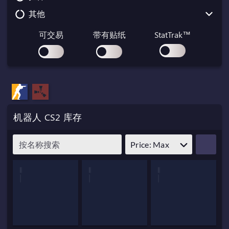
其他
Glock-18
G3SG1
MP7
P2000
SG 553
MP9
Collectible
可交易
带有贴纸
StatTrak™
P250
M4A1-S
P90
Container
R8 Revolver
M4A4
PP-Bizon
Gift
Tec-9
SCAR-20
Graffiti
Zeus x27
AK-47
Key
机器人 CS2 库存
SSG 08
Music Kit
Pass
Price: Max
Patch