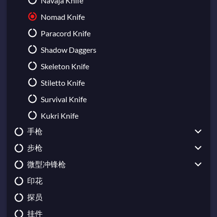
Navaja Knife
Nomad Knife
Paracord Knife
Shadow Daggers
Skeleton Knife
Stiletto Knife
Survival Knife
Kukri Knife
手枪
步枪
CZ75-Auto
微型冲锋枪
USP-S
Galil AR
印花
Desert Eagle
AUG
UMP-45
探员
Dual Berettas
AWP
MAC-10
挂件
Five-SeveN
FAMAS
MP5-SD