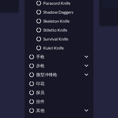
Paracord Knife
Shadow Daggers
Skeleton Knife
Stiletto Knife
Survival Knife
Kukri Knife
手枪
步枪
CZ75-Auto
微型冲锋枪
USP-S
Galil AR
印花
Desert Eagle
AUG
UMP-45
探员
Dual Berettas
AWP
MAC-10
挂件
Five-SeveN
FAMAS
MP5-SD
其他
Glock-18
G3SG1
MP7