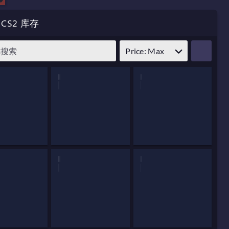
CS2 库存
Price: Max