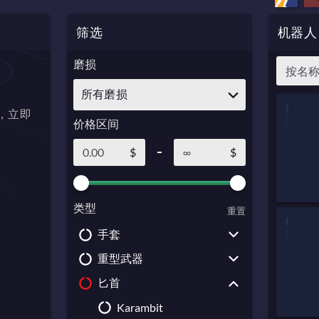
筛选
机器人 
磨损
所有磨损
品，立即
价格区间
$
$
类型
重置
手套
重型武器
Driver Gloves
匕首
Broken Fang Gloves
Sawed-Off
Bloodhound Gloves
M249
Karambit